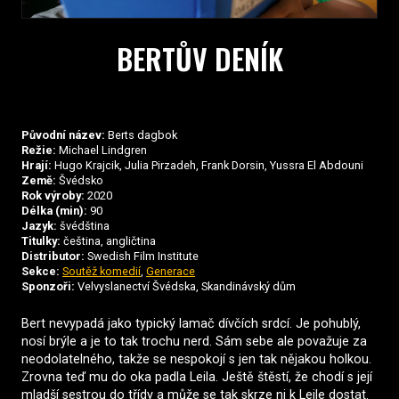
BERTŮV DENÍK
Původní název:
Berts dagbok
Režie:
Michael Lindgren
Hrají:
Hugo Krajcik, Julia Pirzadeh, Frank Dorsin, Yussra El Abdouni
Země:
Švédsko
Rok výroby:
2020
Délka (min):
90
Jazyk:
švédština
Titulky:
čeština, angličtina
Distributor:
Swedish Film Institute
Sekce:
Soutěž komedií
,
Generace
Sponzoři:
Velvyslanectví Švédska, Skandinávský dům
Bert nevypadá jako typický lamač dívčích srdcí. Je pohublý,
nosí brýle a je to tak trochu nerd. Sám sebe ale považuje za
neodolatelného, takže se nespokojí s jen tak nějakou holkou.
Zrovna teď mu do oka padla Leila. Ještě štěstí, že chodí s její
mladší sestrou do třídy a může se tak skrze ni k Leile dostat.