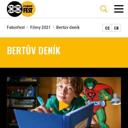
CS
EN
Febiofest
Filmy 2021
Bertův deník
BERTŮV DENÍK