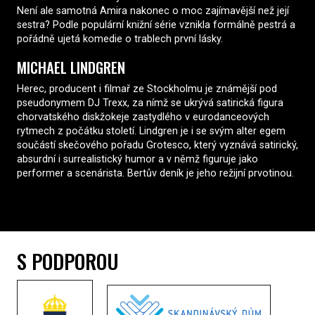
Není ale samotná Amira nakonec o moc zajímavější než její
sestra? Podle populární knižní série vznikla formálně pestrá a
pořádně ujetá komedie o trablech první lásky.
MICHAEL LINDGREN
Herec, producent i filmař ze Stockholmu je známější pod
pseudonymem DJ Trexx, za nímž se ukrývá satirická figura
chorvatského diskžokeje zastydlého v eurodanceových
rytmech z počátku století. Lindgren je i se svým alter egem
součástí skečového pořadu Grotesco, který vyznává satirický,
absurdní i surrealistický humor a v němž figuruje jako
performer a scenárista. Bertův deník je jeho režijní prvotinou.
S PODPOROU