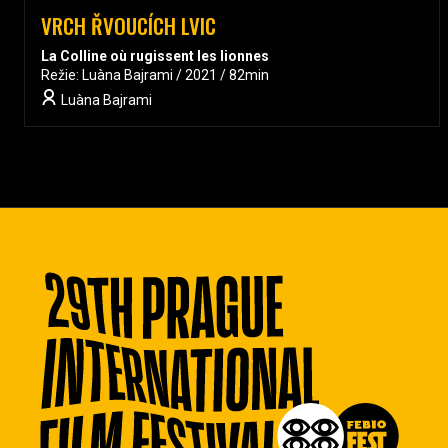
VRCH ŘVOUCÍCH LVIC
La Colline où rugissent les lionnes
Režie: Luàna Bajrami / 2021 / 82min
Luàna Bajrami