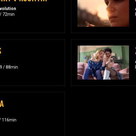
evolution
 / 72min
S
19 / 88min
KA
 / 116min