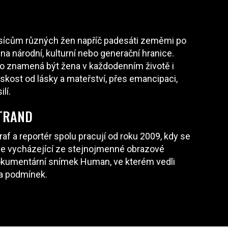
isícům různých žen napříč padesáti zeměmi po
na národní, kulturní nebo generační hranice.
, co znamená být žena v každodenním životě i
skost od lásky a mateřství, přes emancipaci,
lí.
RTRAND
af a reportér spolu pracují od roku 2009, kdy se
ove vycházející ze stejnojmenné obrazové
dokumentární snímek Human, ve kterém vedli
 a podmínek.