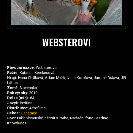
WEBSTEROVI
Původní název:
Websterovci
Režie:
Katarina Kerekesová
Hrají:
Ivana Chýlková, Adam Mišík, Ivana Korolová, Jaromír Dulava, Jiří
Lábus
Země:
Slovensko
Rok výroby:
2019
Délka (min):
64
Jazyk:
čeština
Distributor:
Aerofilms
Sekce:
Generace
Sponzoři:
Slovenský inštitút v Prahe, Nadační fond Seeding
Knowledge