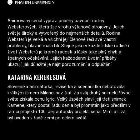
ENGLISH UNFRIENDLY
Animovaný seriál vypráví příběhy pavoučí rodiny
Websterových, která žije v rohu výtahové strojovny. Jejich
svět je široký a vytvořený do nejmenších detailů. Rodina
Websterů je velká a všichni její členové řeší své vlastní
problémy, hlavně malá Lili. Stejně jako v každé lidské rodině i
život Websterů je kromě radosti a lásky také plný chyb a
špatných očekávání. Jejich každodenní životní příběhy
ukazují, jak důležité je najít porozumění a odpuštění.
KATARINA KEREKESOVÁ
Slovenská animátorka, režisérka a scenáristka debutovala
krátkým filmem Milenci bez šiat. Za svůj druhý snímek Pôvod
světa získala cenu Igric. Velký úspěch slavil její třetí snímek
Kamene, který dostal řadu cen a byl promítán jako předfilm v
rámci projektu 100. Její autorský projekt, seriál Mimi a Líza,
byl uveden v řadě zemí po celém světě