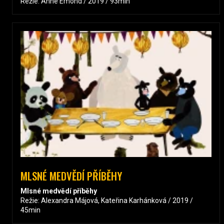
Režie: Anne Emond / 2019 / 93min
MLSNÉ MEDVĚDÍ PŘÍBĚHY
Mlsné medvědí příběhy
Režie: Alexandra Májová, Kateřina Karhánková / 2019 /
45min