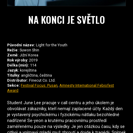
NA KONCI JE SVĚTLO
Původní název:
Light for the Youth
Režie:
Suwon Shin
Země:
Jižní Korea
Rok výroby:
2019
Délka (min):
114
Jazyk:
korejština
Titulky:
angličtina, čeština
Distributor:
Finecut Co. Ltd.
Sekce:
Festival Focus: Pusan
,
Amnesty International Febiofest
Award
Student June Lee pracuje v call centru a jeho úkolem je
obvolávat zákazníky, kteří nemají zaplacené účty. Každý den
je vystavený psychickému i fyzickému nátlaku bezohledné
nadřízené Se-yeon a krutému pracovnímu prostředí
zaměřenému pouze na výsledky. Je jen otázkou času, kdy se
citlivý a vnímavý mladý muž zhroutí a dojde k tragédii. Snímek