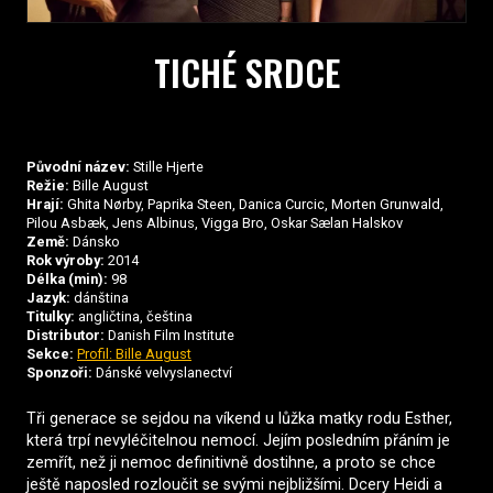
TICHÉ SRDCE
Původní název:
Stille Hjerte
Režie:
Bille August
Hrají:
Ghita Nørby, Paprika Steen, Danica Curcic, Morten Grunwald,
Pilou Asbæk, Jens Albinus, Vigga Bro, Oskar Sælan Halskov
Země:
Dánsko
Rok výroby:
2014
Délka (min):
98
Jazyk:
dánština
Titulky:
angličtina, čeština
Distributor:
Danish Film Institute
Sekce:
Profil: Bille August
Sponzoři:
Dánské velvyslanectví
Tři generace se sejdou na víkend u lůžka matky rodu Esther,
která trpí nevyléčitelnou nemocí. Jejím posledním přáním je
zemřít, než ji nemoc definitivně dostihne, a proto se chce
ještě naposled rozloučit se svými nejbližšími. Dcery Heidi a