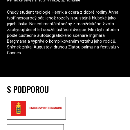
Německé velvyslanectví v Praze, Šprechtíme
Chudý student teologie Henrik a dcera z dobré rodiny Anna
tvoří nesourodý pár, jehož rozdíly jsou stejně hluboké jako
jejich láska. Nesentimentální scény z manželského života
zachycují deset let soužití ústřední dvojice. Film byl natočen
podle částečně autobiografického scénáře Ingmara
Bergmana a vypráví o komplikovaném vztahu jeho rodičů.
Snímek získal Augustovi druhou Zlatou palmu na festivalu v
Cannes.
S PODPOROU