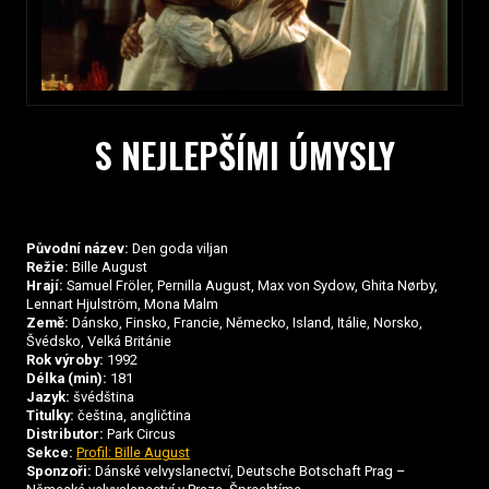
S NEJLEPŠÍMI ÚMYSLY
Původní název:
Den goda viljan
Režie:
Bille August
Hrají:
Samuel Fröler, Pernilla August, Max von Sydow, Ghita Nørby,
Lennart Hjulström, Mona Malm
Země:
Dánsko, Finsko, Francie, Německo, Island, Itálie, Norsko,
Švédsko, Velká Británie
Rok výroby:
1992
Délka (min):
181
Jazyk:
švédština
Titulky:
čeština, angličtina
Distributor:
Park Circus
Sekce:
Profil: Bille August
Sponzoři:
Dánské velvyslanectví, Deutsche Botschaft Prag –