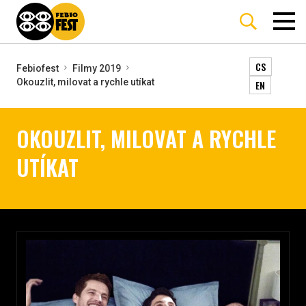
CS
Febiofest
Filmy 2019
Okouzlit, milovat a rychle utíkat
EN
OKOUZLIT, MILOVAT A RYCHLE
UTÍKAT