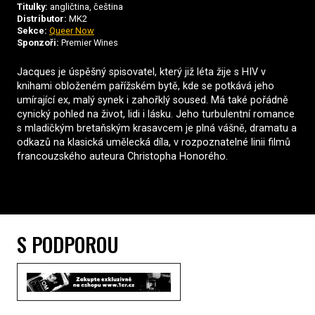
Titulky:
angličtina, čeština
Distributor:
MK2
Sekce:
Queer Now
Sponzoři:
Premier Wines
Jacques je úspěšný spisovatel, který již léta žije s HIV v
knihami obloženém pařížském bytě, kde se potkává jeho
umírající ex, malý synek i zahořklý soused. Má také pořádně
cynický pohled na život, lidi i lásku. Jeho turbulentní romance
s mladičkým bretaňským krasavcem je plná vášně, dramatu a
odkazů na klasická umělecká díla, v rozpoznatelné linii filmů
francouzského auteura Christopha Honorého.
S PODPOROU