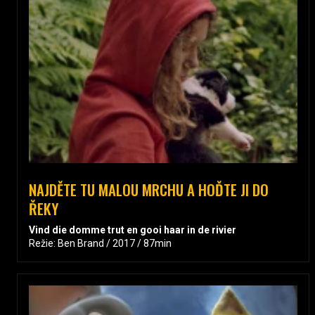
NAJDĚTE TU MALOU MRCHU A HOĎTE JI DO
ŘEKY
Vind die domme trut en gooi haar in de rivier
Režie: Ben Brand / 2017 / 87min