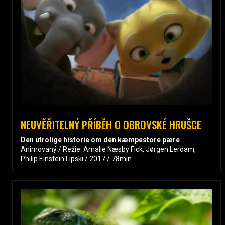
NEUVĚŘITELNÝ PŘÍBĚH O OBROVSKÉ HRUŠCE
Den utrolige historie om den kæmpestore pære
Animovaný / Režie: Amalie Næsby Fick, Jørgen Lerdam,
Philip Einstein Lipski / 2017 / 78min