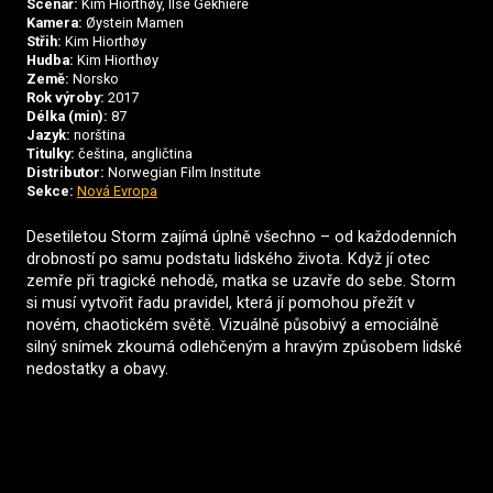
Scénář:
Kim Hiorthøy, Ilse Gekhiere
Kamera:
Øystein Mamen
Střih:
Kim Hiorthøy
Hudba:
Kim Hiorthøy
Země:
Norsko
Rok výroby:
2017
Délka (min):
87
Jazyk:
norština
Titulky:
čeština, angličtina
Distributor:
Norwegian Film Institute
Sekce:
Nová Evropa
Desetiletou Storm zajímá úplně všechno – od každodenních
drobností po samu podstatu lidského života. Když jí otec
zemře při tragické nehodě, matka se uzavře do sebe. Storm
si musí vytvořit řadu pravidel, která jí pomohou přežít v
novém, chaotickém světě. Vizuálně působivý a emociálně
silný snímek zkoumá odlehčeným a hravým způsobem lidské
nedostatky a obavy.