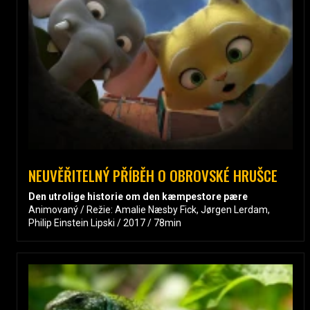
NEUVĚŘITELNÝ PŘÍBĚH O OBROVSKÉ HRUŠCE
Den utrolige historie om den kæmpestore pære
Animovaný / Režie: Amalie Næsby Fick, Jørgen Lerdam,
Philip Einstein Lipski / 2017 / 78min