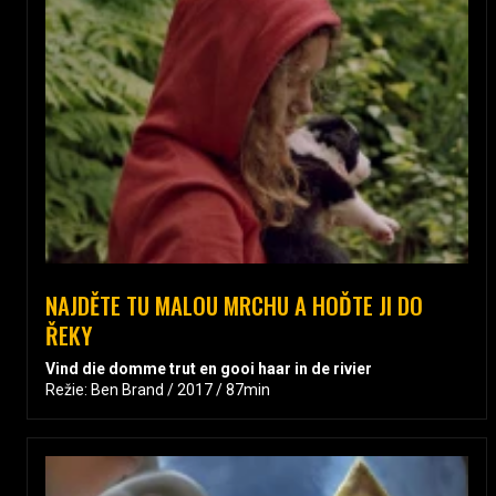
NAJDĚTE TU MALOU MRCHU A HOĎTE JI DO
ŘEKY
Vind die domme trut en gooi haar in de rivier
Režie: Ben Brand / 2017 / 87min