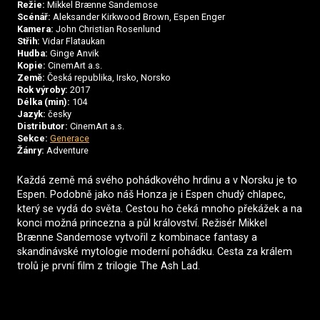
Režie:
Mikkel Brænne Sandemose
Scénář:
Aleksander Kirkwood Brown, Espen Enger
Kamera:
John Christian Rosenlund
Střih:
Vidar Flataukan
Hudba:
Ginge Anvik
Kopie:
CinemArt a.s.
Země:
Česká republika, Irsko, Norsko
Rok výroby:
2017
Délka (min):
104
Jazyk:
česky
Distributor:
CinemArt a.s.
Sekce:
Generace
Žánry:
Adventure
Každá země má svého pohádkového hrdinu a v Norsku je to
Espen. Podobně jako náš Honza je i Espen chudý chlapec,
který se vydá do světa. Cestou ho čeká mnoho překážek a na
konci možná princezna a půl království. Režisér Mikkel
Brænne Sandemose vytvořil z kombinace fantasy a
skandinávské mytologie moderní pohádku. Cesta za králem
trolů je první film z trilogie The Ash Lad.