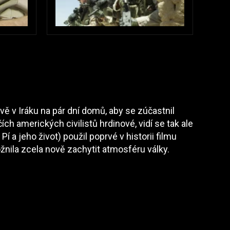
tvě v Iráku na pár dní domů, aby se zúčastnil
ích amerických civilistů hrdinové, vidí se tak ale
í a jeho život) použil poprvé v historii filmu
nila zcela nově zachytit atmosféru války.