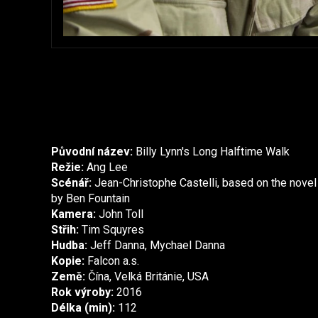
Původní název:
Billy Lynn's Long Halftime Walk
Režie:
Ang Lee
Scénář:
Jean-Christophe Castelli, based on the novel
by Ben Fountain
Kamera:
John Toll
Střih:
Tim Squyres
Hudba:
Jeff Danna, Mychael Danna
Kopie:
Falcon a.s.
Země:
Čína, Velká Británie, USA
Rok výroby:
2016
Délka (min):
112