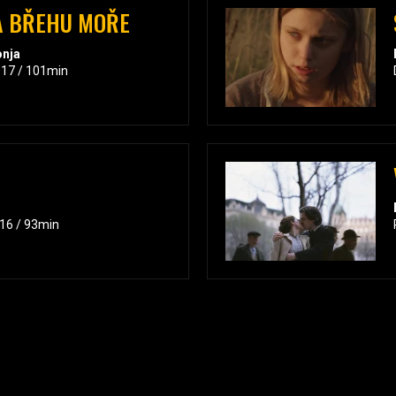
A BŘEHU MOŘE
onja
017 / 101min
016 / 93min