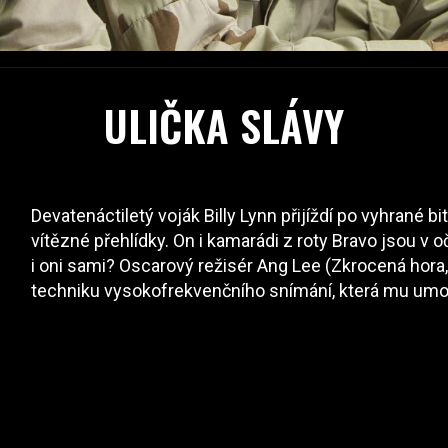
ULIČKA SLÁVY
Devatenáctiletý voják Billy Lynn přijíždí po vyhrané bi
vítězné přehlídky. On i kamarádi z roty Bravo jsou v oč
i oni sami? Oscarový režisér Ang Lee (Zkrocená hora, P
techniku vysokofrekvenčního snímání, která mu umož