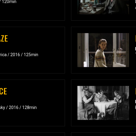
 / 120min
ÁZE
rica / 2016 / 125min
CE
sky / 2016 / 128min