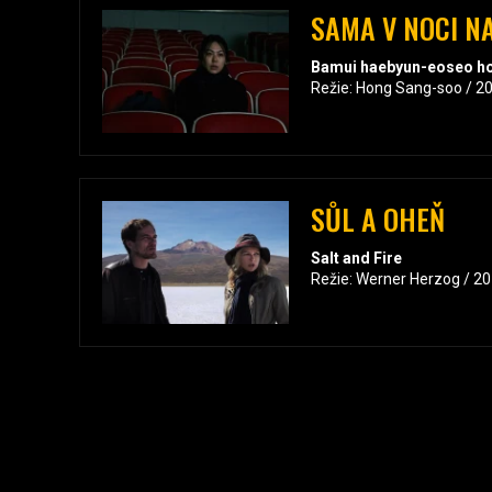
SAMA V NOCI N
Bamui haebyun-eoseo h
Režie: Hong Sang-soo / 2
SŮL A OHEŇ
Salt and Fire
Režie: Werner Herzog / 2