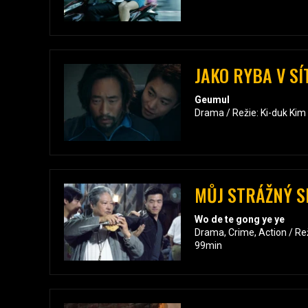
JAKO RYBA V SÍ
Geumul
Drama / Režie: Ki-duk Kim
MŮJ STRÁŽNÝ S
Wo de te gong ye ye
Drama, Crime, Action / R
99min