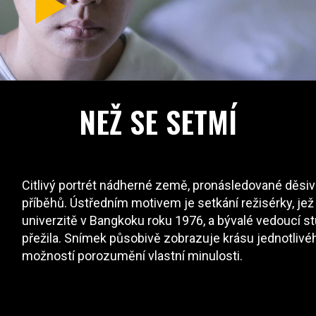
NEŽ SE SETMÍ
Citlivý portrét nádherné země, pronásledované děsivo
příběhů. Ústředním motivem je setkání režisérky, j
univerzitě v Bangkoku roku 1976, a bývalé vedoucí s
přežila. Snímek působivě zobrazuje krásu jednotlivéh
možností porozumění vlastní minulosti.