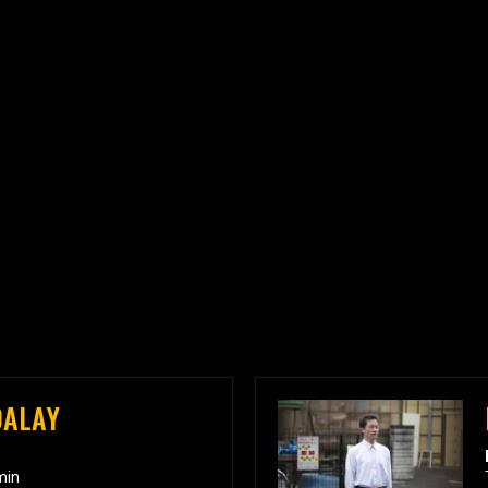
DALAY
min