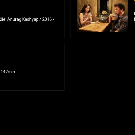
N
ežie: Anurag Kashyap / 2016 /
/ 142min