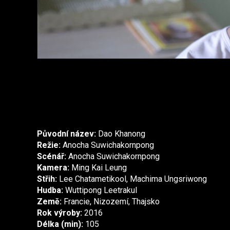
Původní název:
Dao Khanong
Režie:
Anocha Suwichakornpong
Scénář:
Anocha Suwichakornpong
Kamera:
Ming Kai Leung
Střih:
Lee Chatametikool, Machima Ungsriwong
Hudba:
Wuttipong Leetrakul
Země:
Francie, Nizozemí, Thajsko
Rok výroby:
2016
Délka (min):
105