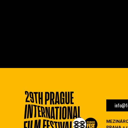
info@fe
MEZINÁRO
PRAHA s.r.