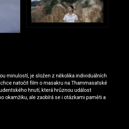
u minulostí, je složen z několika individuálních
ež chce natočit film o masakru na Thammasatské
tudentského hnutí, která hrůznou událost
o okamžiku, ale zaobírá se i otázkami paměti a