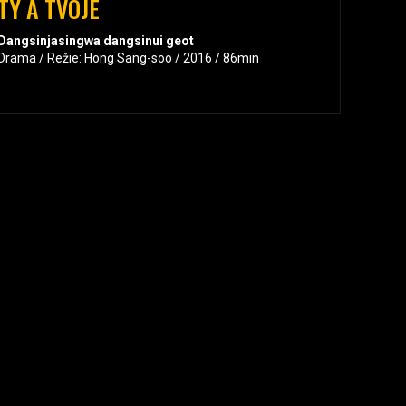
TY A TVOJE
Dangsinjasingwa dangsinui geot
Drama / Režie: Hong Sang-soo / 2016 / 86min