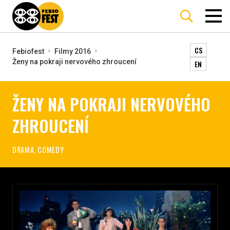
CS
Febiofest
Filmy 2016
Ženy na pokraji nervového zhroucení
EN
ŽENY NA POKRAJI NERVOVÉHO
ZHROUCENÍ
DRAMA, COMEDY