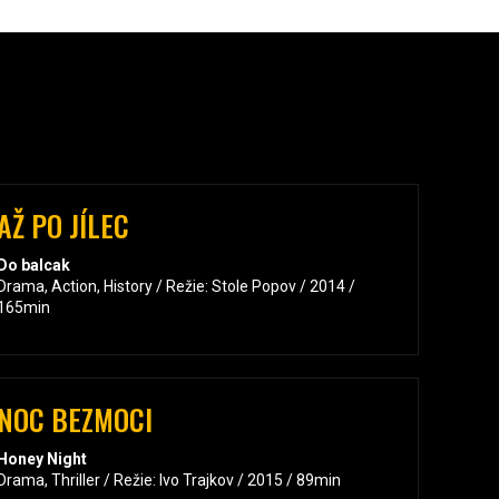
AŽ PO JÍLEC
Do balcak
Drama, Action, History / Režie: Stole Popov / 2014 /
165min
NOC BEZMOCI
Honey Night
Drama, Thriller / Režie: Ivo Trajkov / 2015 / 89min