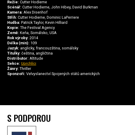
Režie:
Cutter Hodierne
Scénář:
Cutter Hodierne, John Hibey, David Burkman
Kamera:
Alex Disenhof
Střih:
Cutter Hodierne, Dominic LaPerriere
Hudba:
Patrick Taylor, Kevin Hilliard
Kopie:
The Festival Agency
Země:
Keňa, Somálsko, USA
Rok výroby:
2014
Délka (min):
109
Jazyk:
anglicky, francouzština, somálsky
Titulky:
čeština, angličtina
Distributor:
Altitude
Sekce:
Uprchlíci
Žánry:
Thriller
Sponzoři:
Velvyslanectví Spojených států amerických
S PODPOROU