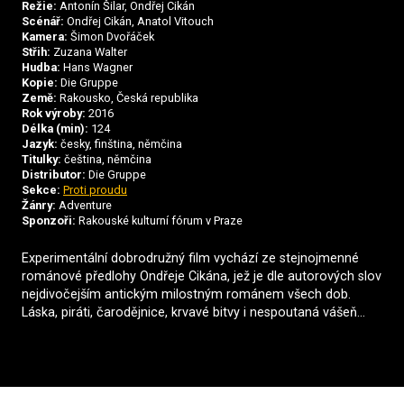
Režie:
Antonín Šilar, Ondřej Cikán
Scénář:
Ondřej Cikán, Anatol Vitouch
Kamera:
Šimon Dvořáček
Střih:
Zuzana Walter
Hudba:
Hans Wagner
Kopie:
Die Gruppe
Země:
Rakousko, Česká republika
Rok výroby:
2016
Délka (min):
124
Jazyk:
česky, finština, němčina
Titulky:
čeština, němčina
Distributor:
Die Gruppe
Sekce:
Proti proudu
Žánry:
Adventure
Sponzoři:
Rakouské kulturní fórum v Praze
Experimentální dobrodružný film vychází ze stejnojmenné
románové předlohy Ondřeje Cikána, jež je dle autorových slov
nejdivočejším antickým milostným románem všech dob.
Láska, piráti, čarodějnice, krvavé bitvy i nespoutaná vášeň...