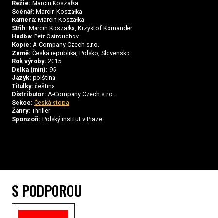
Režie:
Marcin Koszałka
Scénář:
Marcin Koszałka
Kamera:
Marcin Koszałka
Střih:
Marcin Koszałka, Krzystof Komander
Hudba:
Petr Ostrouchov
Kopie:
A-Company Czech s.r.o.
Země:
Česká republika, Polsko, Slovensko
Rok výroby:
2015
Délka (min):
95
Jazyk:
polština
Titulky:
čeština
Distributor:
A-Company Czech s.r.o.
Sekce:
Česká stopa
Žánry:
Thriller
Sponzoři:
Polský institut v Praze
S PODPOROU