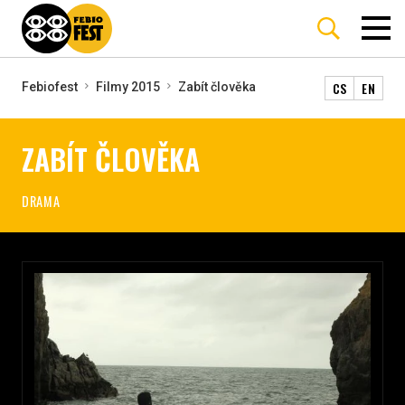
CS
EN
Febiofest
Filmy 2015
Zabít člověka
ZABÍT ČLOVĚKA
DRAMA