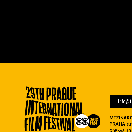
info@fe
MEZINÁRO
PRAHA s.r.
Růžová 13,