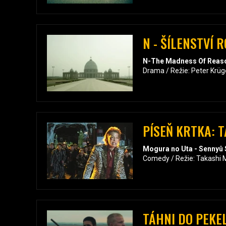
N - ŠÍLENSTVÍ 
N-The Madness Of Reas
Drama / Režie: Peter Krüg
PÍSEŇ KRTKA: T
Mogura no Uta - Sennyû 
Comedy / Režie: Takashi M
TÁHNI DO PEKE