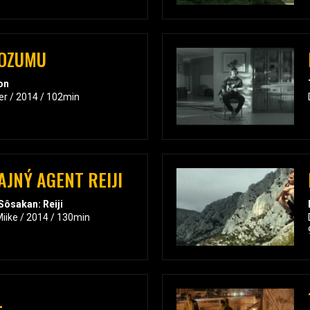
ROZUMU
on
er / 2014 / 102min
AJNÝ AGENT REIJI
Sôsakan: Reiji
iike / 2014 / 130min
L