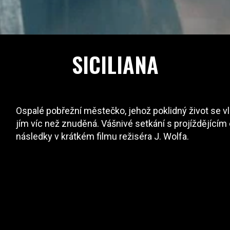
SICILIANA
Ospalé pobřežní městečko, jehož poklidný život se v
jím víc než znuděná. Vášnivé setkání s projíždějícím
následky v krátkém filmu režiséra J. Wolfa.