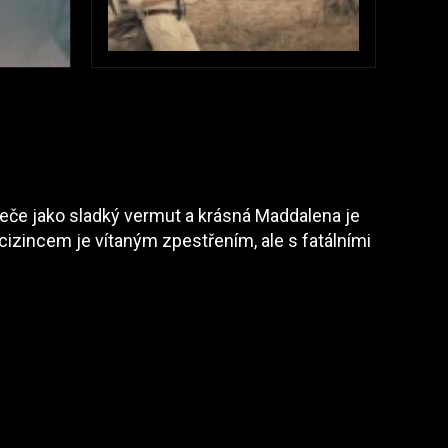
leče jako sladký vermut a krásná Maddalena je
 cizincem je vítaným zpestřením, ale s fatálními