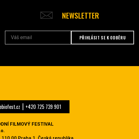
NEWSLETTER
PŘIHLÁSIT SE K ODBĚRU
biofest.cz
+420 725 739 901
DNÍ FILMOVÝ FESTIVAL
o.
 110 00 Praha 1, Česká republika