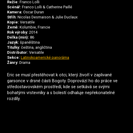
Režie:
Franco Lolli
Scénář:
Franco Lolli & Catherine Paillé
Kamera:
Oscar Duran
Střih:
Nicolas Desmaison & Julie Duclaux
Kopie:
Versatile
Země:
Kolumbie, Francie
Rok výroby:
2014
Délka (min):
86
Jazyk:
španělština
Titulky:
čeština, angličtina
Distributor:
Versatile
Sekce:
Latinskoamerické panoráma
Žánry:
Drama
Eric se musí přestěhovat k otci, který živoří v zaplivané
garsonce v drsné části Bogoty. Doprovází ho do práce ve
středostavovském prostředí, kde se setkává se svými
bohatými vrstevníky a s bolestí odhaluje nepřekonatelné
rozdíly.