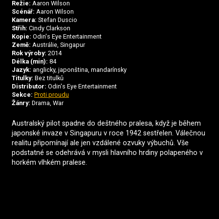
Režie:
Aaron Wilson
Scénář:
Aaron Wilson
Kamera:
Stefan Duscio
Střih:
Cindy Clarkson
Kopie:
Odin's Eye Entertainment
Země:
Austrálie, Singapur
Rok výroby:
2014
Délka (min):
84
Jazyk:
anglicky, japonština, mandarínsky
Titulky:
Bez titulků
Distributor:
Odin's Eye Entertainment
Sekce:
Proti proudu
Žánry:
Drama, War
Australský pilot spadne do deštného pralesa, když je během
japonské invaze v Singapuru v roce 1942 sestřelen. Válečnou
realitu připomínají ale jen vzdálené ozvuky výbuchů. Vše
podstatné se odehrává v mysli hlavního hrdiny polapeného v
horkém vlhkém pralese.