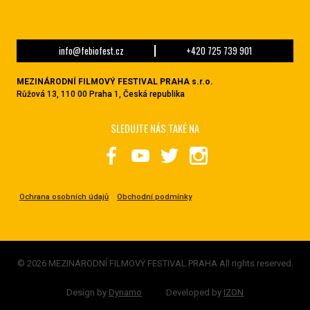
info@febiofest.cz
+420 725 739 901
MEZINÁRODNÍ FILMOVÝ FESTIVAL PRAHA s.r.o.
Růžová 13, 110 00 Praha 1, Česká republika
SLEDUJTE NÁS TAKÉ NA
Ochrana osobních údajů
Obchodní podmínky
© 2026 MEZINÁRODNÍ FILMOVÝ FESTIVAL PRAHA All rights reserved.
Design by
Dynamo
Developed by
IZON