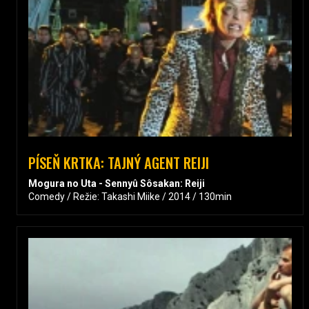
PÍSEŇ KRTKA: TAJNÝ AGENT REIJI
Mogura no Uta - Sennyû Sôsakan: Reiji
Comedy / Režie: Takashi Miike / 2014 / 130min