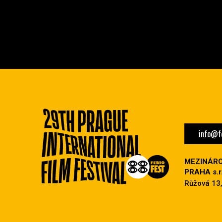
info@fe
MEZINÁRO
PRAHA s.r.
Růžová 13,