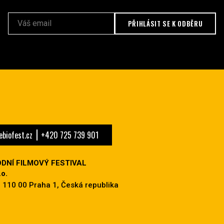
PŘIHLÁSIT SE K ODBĚRU
biofest.cz
+420 725 739 901
DNÍ FILMOVÝ FESTIVAL
o.
 110 00 Praha 1, Česká republika