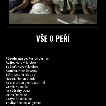
VŠE O PEŘÍ
Původní název:
Por las plumas
Režie:
Neto Villalobos
Scénář:
Neto Villalobos
Kamera:
Nicolás Wong
Střih:
Neto Villalobos
Hudba:
Florian Droids
Kopie:
Urban Distribution Intl.
Země:
Kostarika
Rok výroby:
2013
Délka (min):
85
Jazyk:
španělština
Titulky:
čeština, angličtina