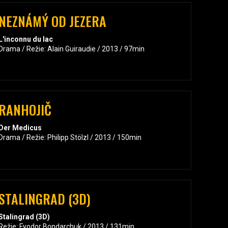
NEZNÁMÝ OD JEZERA
L'inconnu du lac
Drama / Režie: Alain Guiraudie / 2013 / 97min
RANHOJIČ
Der Medicus
Drama / Režie: Philipp Stölzl / 2013 / 150min
STALINGRAD (3D)
Stalingrad (3D)
Režie: Fyodor Bondarchuk / 2013 / 131min