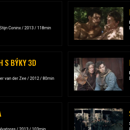
tijn Coninx / 2013 / 118min
H S BÝKY 3D
ier van der Zee / 2012 / 80min
A
alvatores / 2013 / 103min