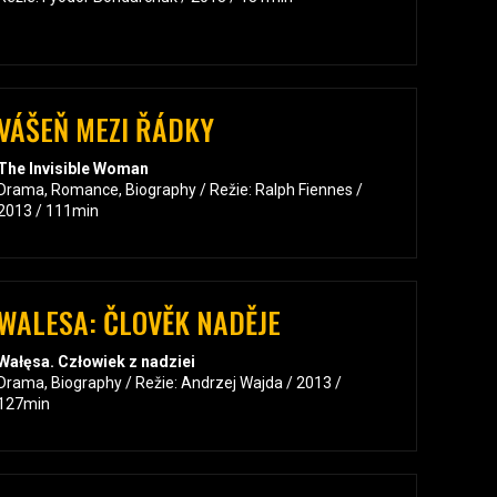
VÁŠEŇ MEZI ŘÁDKY
The Invisible Woman
Drama, Romance, Biography / Režie: Ralph Fiennes /
2013 / 111min
WALESA: ČLOVĚK NADĚJE
Wałęsa. Człowiek z nadziei
Drama, Biography / Režie: Andrzej Wajda / 2013 /
127min