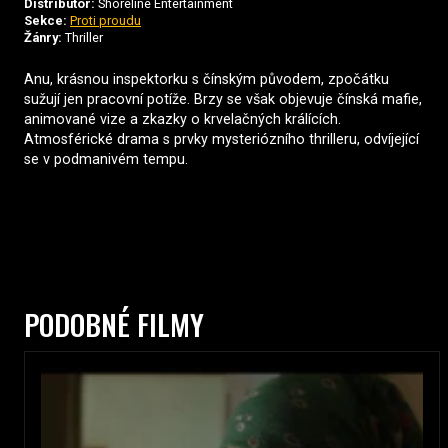
Distributor:
Shoreline Entertainment
Sekce:
Proti proudu
Žánry:
Thriller
Anu, krásnou inspektorku s čínským původem, zpočátku
sužují jen pracovní potíže. Brzy se však objevuje čínská mafie,
animované vize a zkazky o krvelačných králících.
Atmosférické drama s prvky mysteriózního thrilleru, odvíjející
se v podmanivém tempu.
PODOBNÉ FILMY