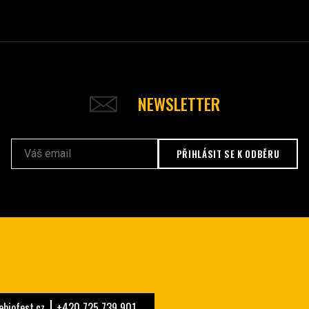
NEWSLETTER
PŘIHLÁSIT SE K ODBĚRU
biofest.cz
+420 725 739 901