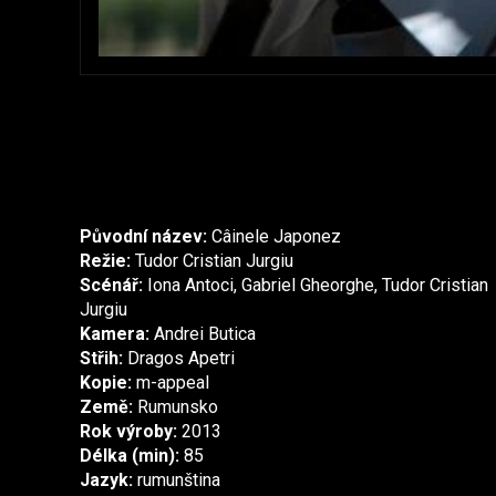
Původní název:
Câinele Japonez
Režie:
Tudor Cristian Jurgiu
Scénář:
Iona Antoci, Gabriel Gheorghe, Tudor Cristian
Jurgiu
Kamera:
Andrei Butica
Střih:
Dragos Apetri
Kopie:
m-appeal
Země:
Rumunsko
Rok výroby:
2013
Délka (min):
85
Jazyk:
rumunština