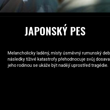
JAPONSKÝ PES
Melancholicky laděný, místy úsměvný rumunský debut
následky tíživé katastrofy přehodnocuje svůj dosav
jeho rodinou se ukáže být nadějí uprostřed tragédie.