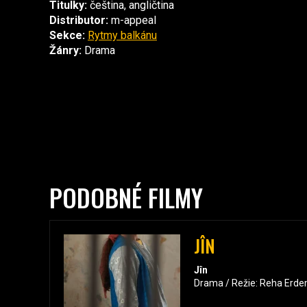
Titulky:
čeština, angličtina
Distributor:
m-appeal
Sekce:
Rytmy balkánu
Žánry:
Drama
PODOBNÉ FILMY
JÎN
Jîn
Drama / Režie: Reha Erde