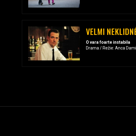
VELMI NEKLIDN
O vara foarte instabila
Drama / Režie: Anca Dami