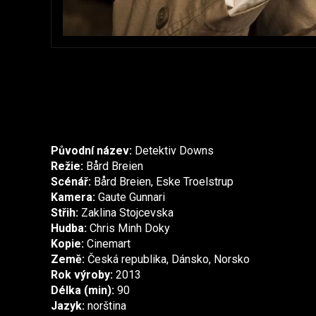
Původní název:
Detektiv Downs
Režie:
Bård Breien
Scénář:
Bård Breien, Eske Troelstrup
Kamera:
Gaute Gunnari
Střih:
Zaklina Stojcevska
Hudba:
Chris Minh Doky
Kopie:
Cinemart
Země:
Česká republika, Dánsko, Norsko
Rok výroby:
2013
Délka (min):
90
Jazyk:
norština