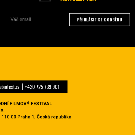
PŘIHLÁSIT SE K ODBĚRU
biofest.cz
+420 725 739 901
DNÍ FILMOVÝ FESTIVAL
o.
 110 00 Praha 1, Česká republika