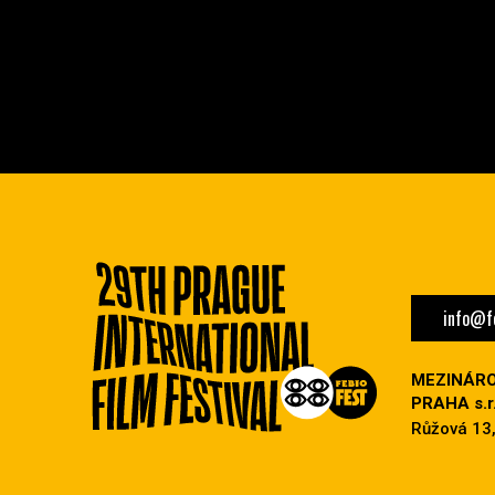
info@fe
MEZINÁRO
PRAHA s.r.
Růžová 13,