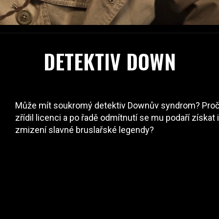
DETEKTIV DOWN
Může mít soukromý detektiv Downův syndrom? Proč ne
zřídil licenci a po řadě odmítnutí se mu podaří získat
zmizení slavné bruslařské legendy?