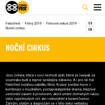
CS
Febiofest
Filmy 2019
Filmové sekce 2019
Noční cirkus
EN
NOČNÍ CIRKUS
Jsou zvířata, která v noci nechodí spát, která se naopak za
soumraku budí a teprve vyrážejíza zábavou. A i pro ně má
Febiofest svůdnou nabídku filmů. Krvavý zombie horor v
kombinaci s muzikálem, postapokalyptické drama, bláznivé
cestování časem a prostorem, akční umění zlomených rukou
nebo vypíchnutých očí, ale i nekorektní a bizarní humor.
Žánrům, stylům a diagnózám se v této sekci nekladou