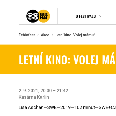
O FESTIVALU
Febiofest
Akce
Letní kino: Volej mámu!
LETNÍ KINO: VOLEJ M
2. 9. 2021, 20:00 – 21:42
Kasárna Karlín
Lisa Aschan—SWE—2019—102 minut—SWE+CZ 