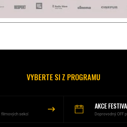
VYBERTE SI Z PROGRAMU
AKCE FESTIV
z filmových sekcí
Doprovodný OFF 