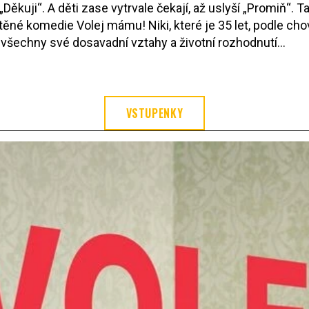
 „Děkuji“. A děti zase vytrvale čekají, až uslyší „Promiň“
těné komedie Volej mámu! Niki, které je 35 let, podle chov
šechny své dosavadní vztahy a životní rozhodnutí...
VSTUPENKY