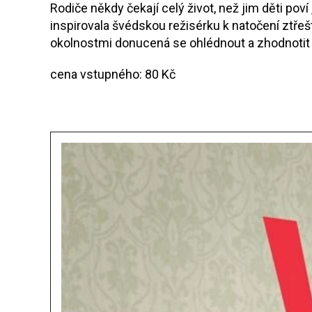
Rodiče někdy čekají celý život, než jim děti poví
inspirovala švédskou režisérku k natočení ztřeš
okolnostmi donucená se ohlédnout a zhodnotit v
cena vstupného: 80 Kč