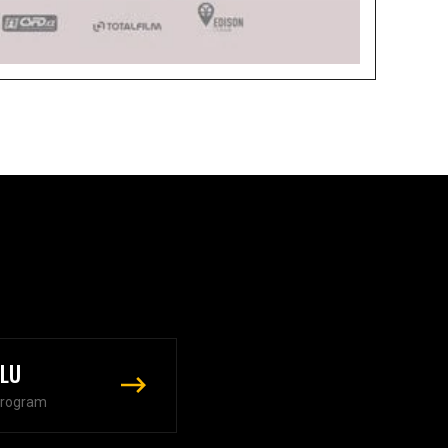
ALU
program