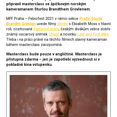
připravil masterclass se špičkovým norským
kameramanem Sturlou Brandthem Grovlenem.
MFF Praha – Febiofest 2021 v rámci sekce
Profil: Sturla
Brandth Grøvlen
uvede filmy
Shirley
s Elisabeth Moss v hlavní
roli, oceňované
Kamenné srdce
, českým divákům velice dobře
známý oscarový snímek
Chlast
a novinku
Last and First Men
.
Třeba i na práci právě na těchto filmech slavný kameraman
během masterclass zavzpomíná.
Masterclass bude pouze v angličtině. Masterclass je
přístupná zdarma – jen je zapotřebí vyzvednout si v
pokladně kina vstupenku.