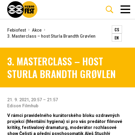
CS
Febiofest
Akce
3. Masterclass – host Sturla Brandth Grøvlen
EN
3. MASTERCLASS – HOST
STURLA BRANDTH GRØVLEN
21. 9. 2021, 20:57 – 21:57
Edison Filmhub
V rámci pravidelného kurátorského bloku ozdravných
projekcí (Mentální hygiena) si pro vás predátor filmové
kritiky, festivalový dramaturg, moderátor rozhlasové
show Čelisti a přední psychosomatik Aleš Stuchlý