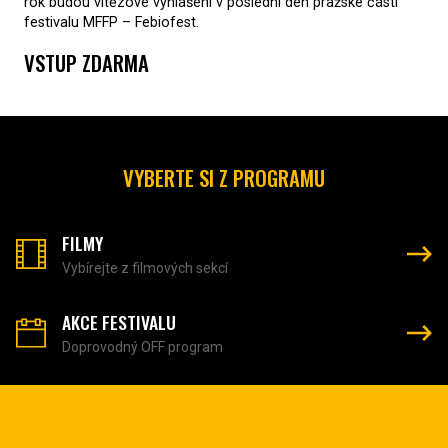
rok budou vítězové vyhlášeni v poslední den pražské části
festivalu MFFP – Febiofest.
VSTUP ZDARMA
VYBERTE SI Z PROGRAMU
FILMY
Vybírejte z filmových sekcí
AKCE FESTIVALU
Doprovodný OFF program