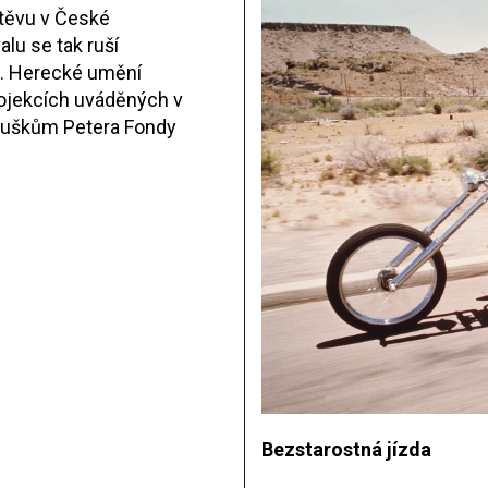
štěvu v České
lu se tak ruší
3. Herecké umění
rojekcích uváděných v
ouškům Petera Fondy
Bezstarostná jízda