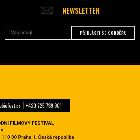
NEWSLETTER
PŘIHLÁSIT SE K ODBĚRU
biofest.cz
+420 725 739 901
DNÍ FILMOVÝ FESTIVAL
o.
 110 00 Praha 1, Česká republika