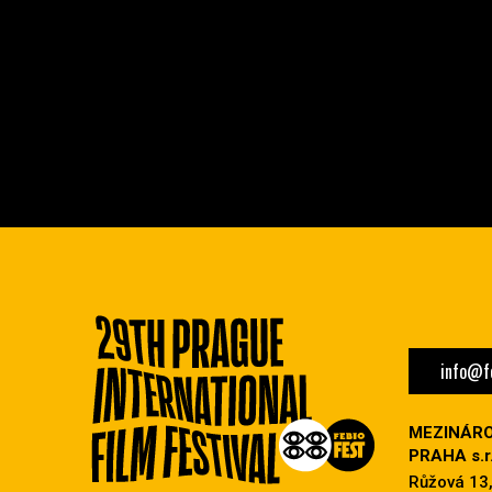
info@fe
MEZINÁRO
PRAHA s.r.
Růžová 13,