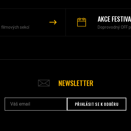
AKCE FESTIV
z filmových sekcí
Doprovodný OFF 
NEWSLETTER
PŘIHLÁSIT SE K ODBĚRU